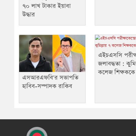
৭০ লাখ টাকার ইয়াবা
উদ্ধার
এইচএসসি পরীক্ষা
জলাবদ্ধতা : কুমি
কলেজ শিক্ষকক
এসআরএফবি'র সভাপতি
হাবিব-সম্পাদক রাকিব