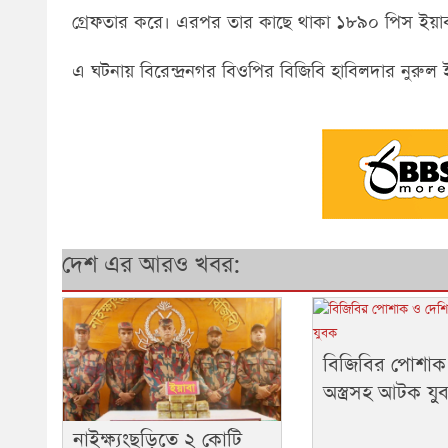
গ্রেফতার করে। এরপর তার কাছে থাকা ১৮৯০ পিস ইয়াব
এ ঘটনায় বিরেন্দ্রনগর বিওপির বিজিবি হাবিলদার নুরু
দেশ এর আরও খবর:
বিজিবির পোশাক
অস্ত্রসহ আটক যু
নাইক্ষ্যংছড়িতে ২ কোটি