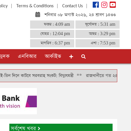
|
|
|
olicy
Terms & Conditions
Contact Us
শনিবার ০৮ অগাস্ট ২০২৬, ২৪ শ্রাবণ ১৪৩৩
ফজর :
4:09 am
সূর্যোদয় :
5:31 am
যোহর :
12:04 pm
আছর :
3:29 pm
মাগরিব :
6:37 pm
এশা :
7:53 pm
দুদক
এনবিআর
আর্কাইভ
 কাটবে সরবরাহ সংকট: বিদ্যুৎমন্ত্রী
**
রাজধানীতে গত ২৪ ঘণ্টায় গ্রেফতার 
সর্বশেষ খবর