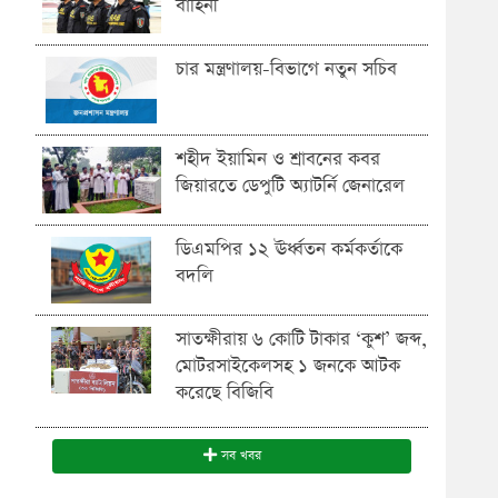
বাহিনী
চার মন্ত্রণালয়-বিভাগে নতুন সচিব
শহীদ ইয়ামিন ও শ্রাবনের কবর
জিয়ারতে ডেপুটি অ্যাটর্নি জেনারেল
ডিএমপির ১২ ঊর্ধ্বতন কর্মকর্তাকে
বদলি
সাতক্ষীরায় ৬ কোটি টাকার ‘কুশ’ জব্দ,
মোটরসাইকেলসহ ১ জনকে আটক
করেছে বিজিবি
সব খবর