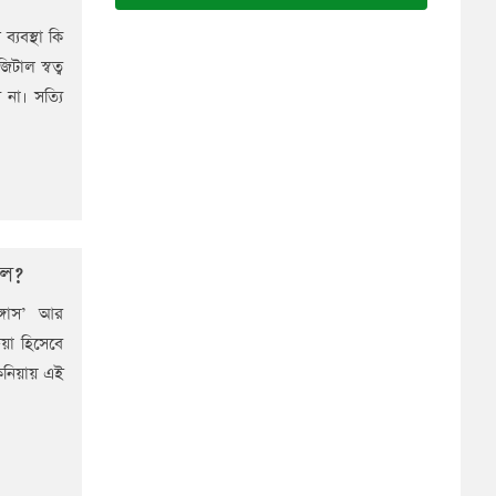
্যবস্থা কি
টাল স্বত্ব
না। সত্যি
ফল?
্গাস’ আর
য়া হিসেবে
কেনিয়ায় এই