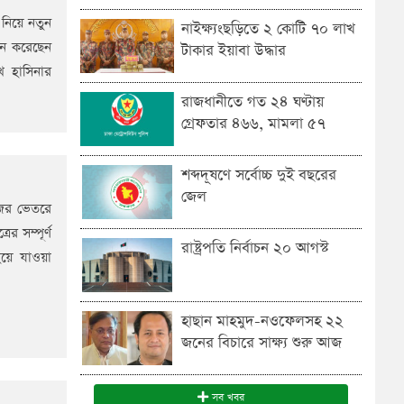
 নিয়ে নতুন
নাইক্ষ্যংছড়িতে ২ কোটি ৭০ লাখ
পন করেছেন
টাকার ইয়াবা উদ্ধার
েখ হাসিনার
রাজধানীতে গত ২৪ ঘণ্টায়
গ্রেফতার ৪৬৬, মামলা ৫৭
শব্দদূষণে সর্বোচ্চ দুই বছরের
জেল
জের ভেতরে
র সম্পূর্ণ
রাষ্ট্রপতি নির্বাচন ২০ আগস্ট
হয়ে যাওয়া
হাছান মাহমুদ-নওফেলসহ ২২
জনের বিচারে সাক্ষ্য শুরু আজ
সব খবর