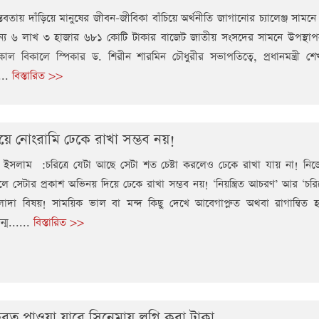
্তবতায় দাঁড়িয়ে মানুষের জীবন-জীবিকা বাঁচিয়ে অর্থনীতি জাগানোর চ্যালেঞ্জ সামনে
ন্য ৬ লাখ ৩ হাজার ৬৮১ কোটি টাকার বাজেট জাতীয় সংসদের সামনে উপস্থা
 গতকাল বিকালে স্পিকার ড. শিরীন শারমিন চৌধুরীর সভাপতিত্বে, প্রধানমন্ত্রী শ
...
বিস্তারিত >>
ে নোংরামি ঢেকে রাখা সম্ভব নয়!
ইসলাম :চরিত্রে যেটা আছে সেটা শত চেষ্টা করলেও ঢেকে রাখা যায় না! নি
ে সেটার প্রকাশ অভিনয় দিয়ে ঢেকে রাখা সম্ভব নয়! ‘নিয়ন্ত্রিত আচরণ’ আর ‘চরিত্রে
লাদা বিষয়! সাময়িক ভাল বা মন্দ কিছু দেখে আবেগাপ্লুত অথবা রাগান্বিত 
ম......
বিস্তারিত >>
রত পাওয়া যাবে সিনেমায় লগ্নি করা টাকা