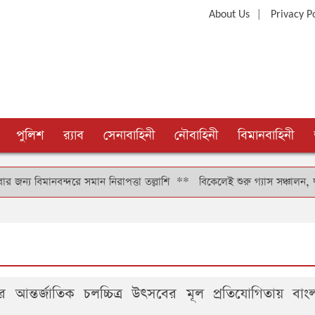
|
About Us
Privacy P
পুলিশ
র‍্যাব
সেনাবাহিনী
নৌবাহিনী
বিমানবাহিনী
ানবন্দরে সমান নিরাপত্তা তল্লাশি
**
বিকেলেই শুরু গ্যাস সঞ্চালন, দুই-তিন দ
রোর আন্তর্জাতিক চলচ্চিত্র উৎসবের মূল প্রতিযোগিতায় বাং