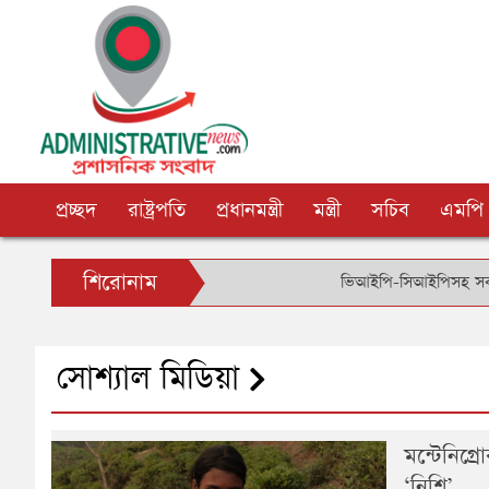
প্রচ্ছদ
রাষ্ট্রপতি
প্রধানমন্ত্রী
মন্ত্রী
সচিব
এমপি
শিরোনাম
ভিআইপি-সিআইপিসহ সবার জন্য বিম
সোশ্যাল মিডিয়া
মন্টেনিগ্
‘নিশি’