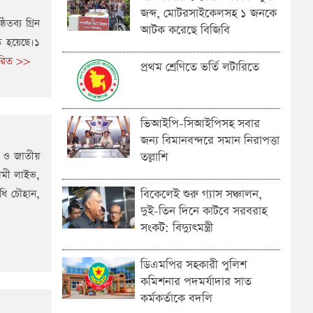
জব্দ, মোটরসাইকেলসহ ১ জনকে
িতব্য গ্রিন
আটক করেছে বিজিবি
িত হয়েছে।১
তারিত >>
প্রথম শ্রেণিতে ভর্তি লটারিতে
ভিআইপি-সিআইপিসহ সবার
জন্য বিমানবন্দরে সমান নিরাপত্তা
িক ও জাতীয়
তল্লাশি
ামী লাইভ,
িধি চৌহান,
বিকেলেই শুরু গ্যাস সঞ্চালন,
দুই-তিন দিনে কাটবে সরবরাহ
সংকট: বিদ্যুৎমন্ত্রী
ডিএমপির সহকারী পুলিশ
কমিশনার পদমর্যাদার সাত
কর্মকর্তাকে বদলি