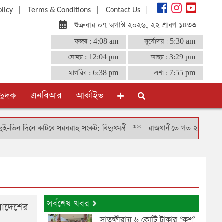
|
|
|
olicy
Terms & Conditions
Contact Us
শুক্রবার ০৭ অগাস্ট ২০২৬, ২২ শ্রাবণ ১৪৩৩
ফজর :
4:08 am
সূর্যোদয় :
5:30 am
যোহর :
12:04 pm
আছর :
3:29 pm
মাগরিব :
6:38 pm
এশা :
7:55 pm
দুদক
এনবিআর
আর্কাইভ
িনে কাটবে সরবরাহ সংকট: বিদ্যুৎমন্ত্রী
**
রাজধানীতে গত ২৪ ঘণ্টায় গ্রেফতা
সর্বশেষ খবর
লাদেশের
সাতক্ষীরায় ৬ কোটি টাকার ‘কুশ’