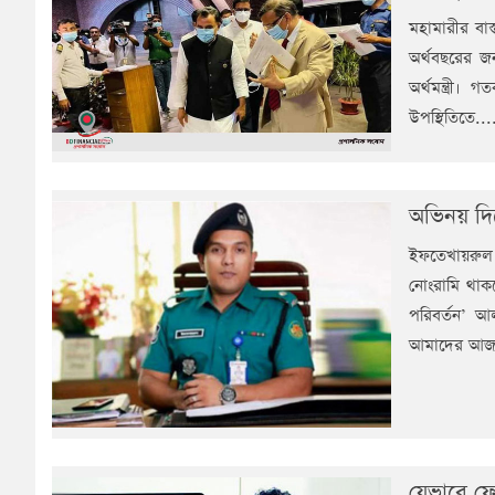
মহামারীর বাস
অর্থবছরের জ
অর্থমন্ত্রী।
উপস্থিতিতে...
অভিনয় দিয়
ইফতেখায়রুল 
নোংরামি থাকল
পরিবর্তন’ আ
আমাদের আজন্
যেভাবে ফে