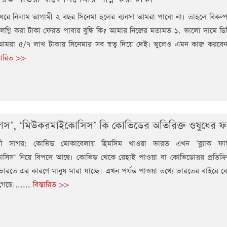
 ধরে নিলাম আগামী ২ বছর সিনেমা হলের ব্যবসা আমরা পাবো না। তাহলে বিকল্প ব
লগ্নি করা টাকা ফেরত পাবার বুদ্ধি কি? আমার নিজের মতামত।১. ভালো দামে ডিজি
 আমরা ৫/৭ লাখ টাকায় সিনেমার সব স্বত্ব দিয়ে দেই। ভুলেও এমন কাজ করবেন 
্তারিত >>
ফাঙ্গাস’, ‘মিউকরমাইকোসিস’ কি কোভিডের অতিরিক্ত ওষুধের 
 সাগর: কোভিড মোকাবেলায় হিমসিম খাওয়া ভারত এখন ‘ব্ল্যাক ফাঙ
সিস’ নিয়ে বিপদে আছে। কোভিড থেকে রেহাই পাওয়া বা কোভিডোত্তর প্রতিক্রি
ারতে এর কারণে মানুষ মারা যাচ্ছে। এখন পর্যন্ত পাওয়া তথ্যে ভারতের বাইরে 
গেছে।......
বিস্তারিত >>