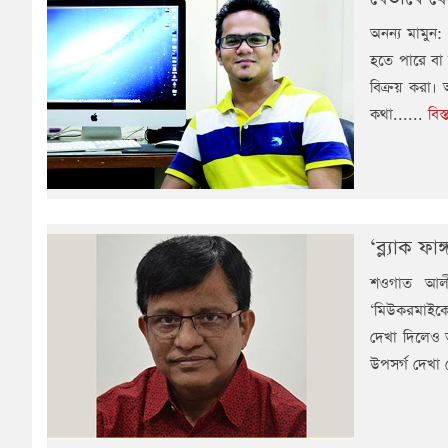
অনন্য মামুন:
হতে পারে বা 
বিক্রয় করা।
কথা......
বিস
‘ব্ল্যাক 
শওগাত আলী
‘মিউকরমাইকো
দেখা দিলেও ভ
উপসর্গ দেখা 