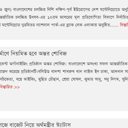
৪ জুন) বাংলাদেশের চলচ্চিত্র নিশি দক্ষিণ-পূর্ব ইউরোপের দেশ মন্টেনিগ্রোতে অনুষ্ঠ
আন্তর্জাতিক চলচ্চিত্র উৎসব-এর ১২তম আসরের মূল প্রতিযোগিতা বিভাগে নির্বাচ
মন্টেনিগ্রোর দুরমিতর ন্যাশনাল পার্ক-এর ব্ল্যাক লেক এলাকায় অনুষ্ঠিত......
বিস্
র্মাণে নিয়মিত হবে অন্তর শোবিজ
ইভেন্ট অর্গানাইজিং প্রতিষ্ঠান অন্তর শোবিজ। বাংলাদেশে অসংখ্য সফল আন্তর্জাত
োজন করেছে প্রতিষ্ঠানটি।বলিউড বাদশা শাখরুখ খান লাইভ ইন ঢাকা, আদনান স
চিকেতা, বম্বে ভাইকিং, মুহিত চৌহান, শ্রেয়া ঘোষল, কুমার সানু, সনু নিগম, সুন
বিস্তারিত >>
ে বাজেট নিয়ে অর্থমন্ত্রীর স্ট্যাটাস