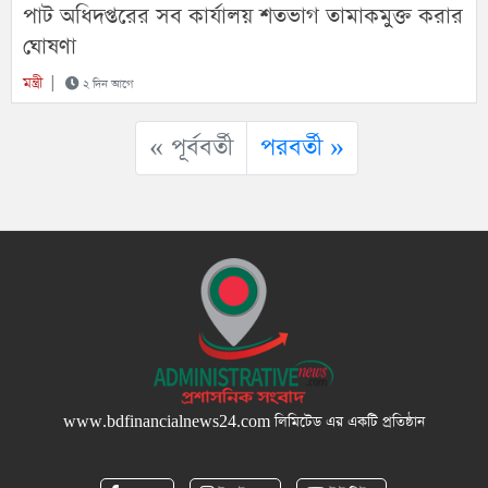
পাট অধিদপ্তরের সব কার্যালয় শতভাগ তামাকমুক্ত করার
ঘোষণা
মন্ত্রী
|
২ দিন আগে
« পূর্ববর্তী
পরবর্তী »
www.bdfinancialnews24.com
লিমিটেড এর একটি প্রতিষ্ঠান