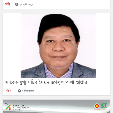
মন্ত্রী
|
২৩ ঘণ্টা আগে
সাবেক যুগ্ম সচিব সৈয়দ জগলুল পাশা গ্রেপ্তার
সচিব
|
১ দিন আগে