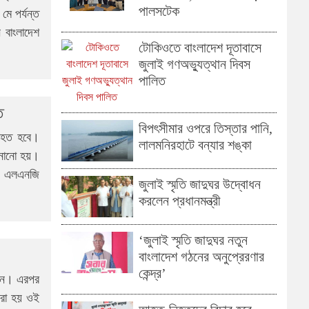
পালসটেক
ে পর্যন্ত
 বাংলাদেশ
টোকিওতে বাংলাদেশ দূতাবাসে
জুলাই গণঅভ্যুত্থান দিবস
পালিত
ি
বিপৎসীমার ওপরে তিস্তার পানি,
যাহত হবে।
লালমনিরহাটে বন্যার শঙ্কা
জানানো হয়।
ে এলএনজি
জুলাই স্মৃতি জাদুঘর উদ্বোধন
করলেন প্রধানমন্ত্রী
‘জুলাই স্মৃতি জাদুঘর নতুন
বাংলাদেশ গঠনের অনুপ্রেরণার
কেন্দ্র’
 জন। এরপর
করা হয় ওই