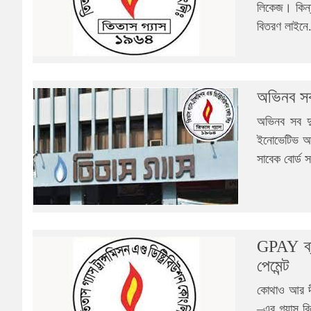
লিকেজ। কিন্
বিতরণ লাইনে.
অভিনব সব দ
অভিনব সব দুর্
ইনোভেটিভ আই
সাবেক বোর্ড 
GPAY ব্
পেমেন্ট
কোথাও আর দী
–এর গ্যাস ব