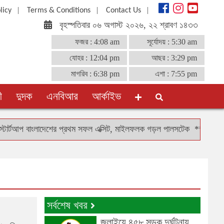
|
|
|
licy
Terms & Conditions
Contact Us
বৃহস্পতিবার ০৬ অগাস্ট ২০২৬, ২২ শ্রাবণ ১৪৩৩
ফজর :
4:08 am
সূর্যোদয় :
5:30 am
যোহর :
12:04 pm
আছর :
3:29 pm
মাগরিব :
6:38 pm
এশা :
7:55 pm
ী
দুদক
এনবিআর
আর্কাইভ
টআপ বাংলাদেশের প্রথম সফল এক্সিট, মাইলফলক গড়ল পালসটেক
**
টোকিওতে বা
সর্বশেষ খবর
জুলাইয়ে ৪৫৮ সড়ক দুর্ঘটনায়