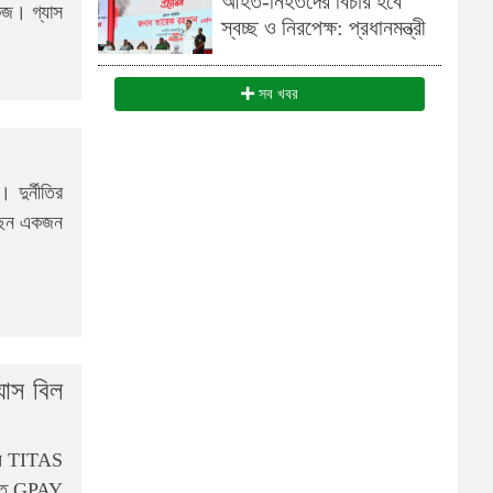
আহত-নিহতদের বিচার হবে
েজ। গ্যাস
স্বচ্ছ ও নিরপেক্ষ: প্রধানমন্ত্রী
সব খবর
 দুর্নীতির
েছেন একজন
াস বিল
সময় TITAS
োদিত GPAY