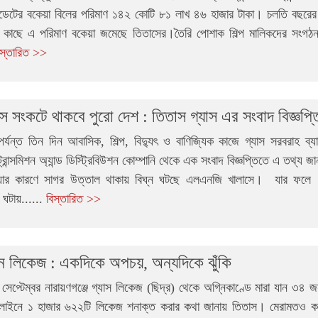
মিডেটের বকেয়া বিলের পরিমাণ ১৪২ কোটি ৮১ লাখ ৪৬ হাজার টাকা। চলতি বছরের ম
র কাছে এ পরিমাণ বকেয়া জমেছে তিতাসের।তৈরি পোশাক শিল্প মালিকদের সংগঠন
িস্তারিত >>
াস সংকটে থাকবে পুরো দেশ : তিতাস গ্যাস এর সংবাদ বিজ্ঞপ্ত
র্যন্ত তিন দিন আবাসিক, শিল্প, বিদ্যুৎ ও বাণিজ্যিক কাজে গ্যাস সরবরাহ ব্
্রান্সমিশন অ্যান্ড ডিস্ট্রিবিউশন কোম্পানি থেকে এক সংবাদ বিজ্ঞপ্তিতে এ তথ্য 
য়ার কারণে সাগর উত্তাল থাকায় বিঘ্ন ঘটছে এলএনজি খালাসে। যার ফল
 ঘটায়......
বিস্তারিত >>
নে লিকেজ : একদিকে অপচয়, অন্যদিকে ঝুঁকি
েপ্টেম্বর নারায়ণগঞ্জে গ্যাস লিকেজ (ছিদ্র) থেকে অগ্নিকাণ্ডে মারা যান ৩৪
 লাইনে ১ হাজার ৬২২টি লিকেজ শনাক্ত করার কথা জানায় তিতাস। মেরামতও 