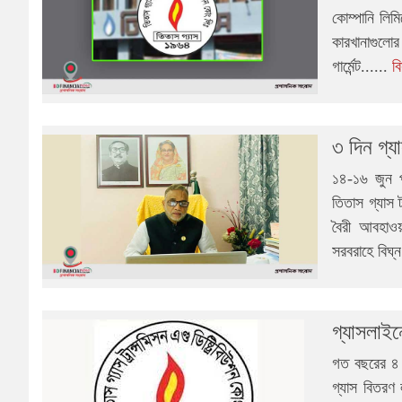
কোম্পানি লি
কারখানাগুলো
গার্মেন্ট......
ব
৩ দিন গ্য
১৪-১৬ জুন প
তিতাস গ্যাস ট
বৈরী আবহাও
সরবরাহে বিঘ্ন
গ্যাসলাই
গত বছরের ৪ স
গ্যাস বিতরণ