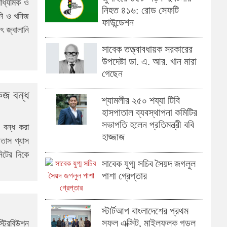
মাধ্যমিক ও
নিহত ৪১৬: রোড সেফটি
ানি ও খনিজ
ফাউন্ডেশন
 জ্বালানি
সাবেক তত্ত্বাবধায়ক সরকারের
উপদেষ্টা ডা. এ. আর. খান মারা
গেছেন
েজ বন্ধ
শ্যামলীর ২৫০ শয্যা টিবি
হাসপাতাল ব্যবস্থাপনা কমিটির
সভাপতি হলেন প্রতিমন্ত্রী ববি
 বন্ধ করা
হাজ্জাজ
তাস গ্যাস
নিটের দিকে
সাবেক যুগ্ম সচিব সৈয়দ জগলুল
পাশা গ্রেপ্তার
স্টার্টআপ বাংলাদেশের প্রথম
সফল এক্সিট, মাইলফলক গড়ল
্ট্রিবিউশন