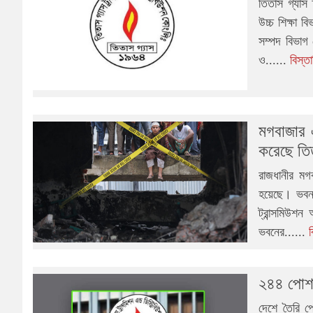
তিতাস গ্যাস ট
উচ্চ শিক্ষা 
সম্পদ বিভাগ
ও......
বিস্ত
মগবাজার 
করেছে তি
রাজধানীর মগ
হয়েছে। ভবনট
ট্রান্সমিউশন
ভবনের......
২৪৪ পোশা
দেশে তৈরি পো