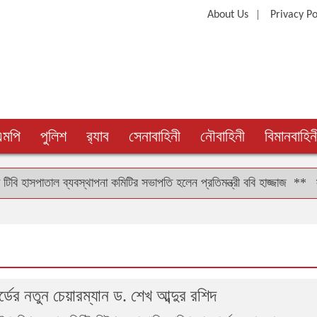
|
About Us
Privacy Po
এমপি
পুলিশ
র‍্যাব
সেনাবাহিনী
নৌবাহিনী
বিমানবাহিন
সপাতাল ব্যবস্থাপনা কমিটির সভাপতি হলেন প্রতিমন্ত্রী ববি হাজ্জাজ
**
স্টার্
্ডের নতুন চেয়ারম্যান ড. শেখ আব্দুর রশিদ