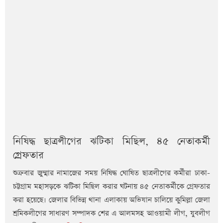
নিষিদ্ধ ছাত্রলীগের ঝটিকা মিছিল, ৪৫ নেতাকর্মী
গ্রেফতার
শুক্রবার জুম্মার নামাজের সময় নিষিদ্ধ ঘোষিত ছাত্রলীগের কর্মীরা ঢাকা-
চট্টগ্রাম মহাসড়কে ঝটিকা মিছিল করার ঘটনায় ৪৫ নেতাকর্মীকে গ্রেফতার
করা হয়েছে। জেলার বিভিন্ন থানা এলাকায় অভিযান চালিয়ে কুমিল্লা জেলা
শ্রমিকলীগের সাধারণ সম্পাদক শের এ আলমসহ আওয়ামী লীগ, যুবলীগ