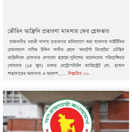
তৌহিদ আফ্রিদি প্রতারণা মামলায় ফের গ্রেফতার
রাজধানীর ওয়ারী থানায় প্রতারণার অভিযোগে করা মামলায় মাইটিভির
চেয়ারম্যান নাসির উদ্দিন সাথীর ছেলে ‘কনটেন্ট ক্রিয়েটর’ তৌহিদ
আফ্রিদিকে গ্রেফতার দেখানো হয়েছে।পুলিশের আবেদনের পরিপ্রেক্ষিতে
সোমবার (১৫ জুন) ঢাকার মেট্রোপলিটন ম্যাজিস্ট্রেট মো. হাসান
শাহাদাতের আদালত এ আদেশ......
বিস্তারিত >>