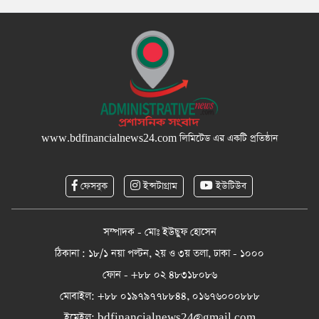
www.bdfinancialnews24.com
লিমিটেড এর একটি প্রতিষ্ঠান
ফেসবুক
ইন্সটাগ্রাম
ইউটিউব
সম্পাদক - মোঃ ইউছুফ হোসেন
ঠিকানা : ১৮/১ নয়া পল্টন, ২য় ও ৩য় তলা, ঢাকা - ১০০০
ফোন - +৮৮ ০২ ৪৮৩১৮০৮৬
মোবাইল: +৮৮ ০১৯৭৯৭৭৮৮৪৪, ০১৬৭৬০০০৮৮৮
ইমেইল:
bdfinancialnews24@gmail.com