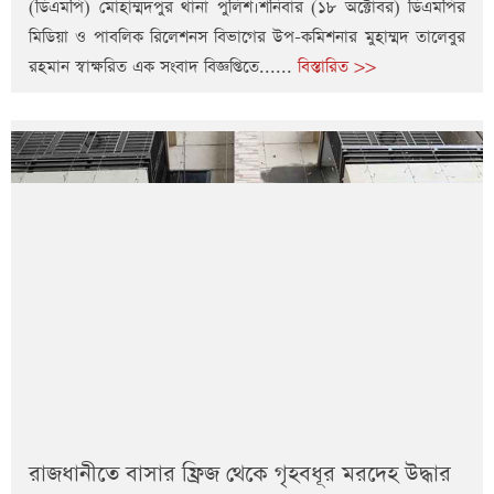
(ডিএমপি) মোহাম্মদপুর থানা পুলিশ।শনিবার (১৮ অক্টোবর) ডিএমপির
মিডিয়া ও পাবলিক রিলেশনস বিভাগের উপ-কমিশনার মুহাম্মদ তালেবুর
রহমান স্বাক্ষরিত এক সংবাদ বিজ্ঞপ্তিতে......
বিস্তারিত >>
রাজধানীতে বাসার ফ্রিজ থেকে গৃহবধূর মরদেহ উদ্ধার