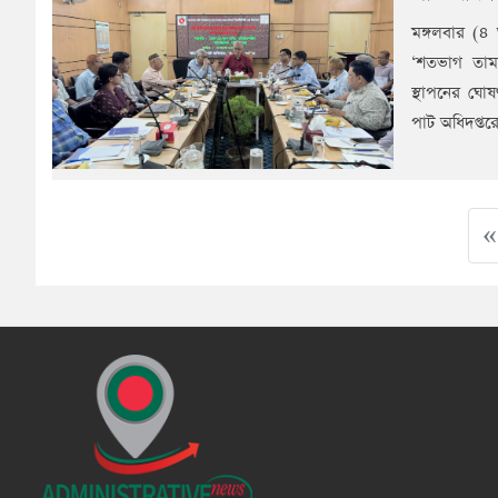
মঙ্গলবার (৪ 
‘শতভাগ তামা
স্থাপনের ঘো
পাট অধিদপ্তর
« 