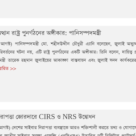
ত্থান রাষ্ট্র পুনর্গঠনের অঙ্গীকার: পানিসম্পদমন্ত্রী
আগস্ট) পানিসম্পদমন্ত্রী মো. শহীদউদ্দীন চৌধুরী এ্যানি বলেছেন, জুলাই অভ্যু
বর্তনের ঘটনা নয়, এটি রাষ্ট্র পুনর্গঠনের একটি অঙ্গীকার। তিনি বলেন, দায়িত্ব 
মন্ত্রী তারেক রহমান জুলাইয়ের আকাঙ্ক্ষা বাস্তবায়ন এবং জুলাই সনদ কার্যকরের প
স্তারিত >>
িরাপত্তা জোরদারে CIRS ও NRS উদ্বোধন
আগস্ট) দেশের সাইবার নিরাপত্তা ব্যবস্থাকে আরও শক্তিশালী করতে তথ্য ও যোগাযোগ
 জাতীয় সাইবার সুরক্ষা এজেন্সি (এনসিএসএ) উদ্ভাবিত দুটি ডিজিটাল প্ল্যাটফ