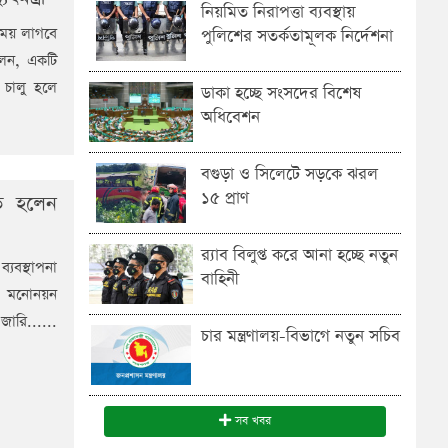
নিয়মিত নিরাপত্তা ব্যবস্থায়
 সময় লাগবে
পুলিশের সতর্কতামূলক নির্দেশনা
বলেন, একটি
 চালু হলে
ডাকা হচ্ছে সংসদের বিশেষ
অধিবেশন
বগুড়া ও সিলেটে সড়কে ঝরল
১৫ প্রাণ
তি হলেন
র‍্যাব বিলুপ্ত করে আনা হচ্ছে নতুন
্যবস্থাপনা
বাহিনী
িকে মনোনয়ন
জারি......
চার মন্ত্রণালয়-বিভাগে নতুন সচিব
সব খবর