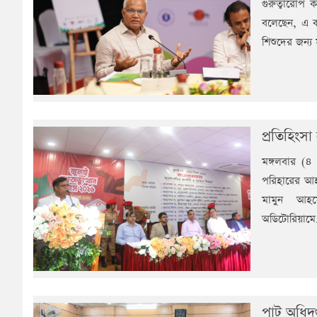
গুরুত্বারোপ
বলেছেন, এ কা
শিশুদের জন্য
প্রতিহিংস
মঙ্গলবার (৪
পরিহারের আহ্
মামুন আহমে
অডিটোরিয়ামে
পাট অধিদপ