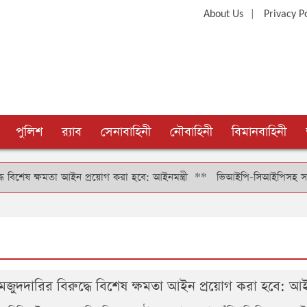
|
About Us
Privacy P
পুলিশ
র‍্যাব
সেনাবাহিনী
নৌবাহিনী
বিমানবাহিনী
ক্ষমতা আইন প্রয়োগ করা হবে: আইনমন্ত্রী
**
ভিআইপি-সিআইপিসহ সবার জন্য বিমা
-মজুদদারির বিরুদ্ধে বিশেষ ক্ষমতা আইন প্রয়োগ করা হবে: আইনম