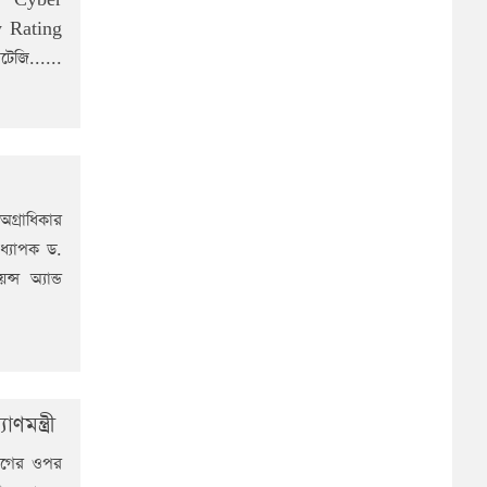
y Rating
েজি......
অগ্রাধিকার
ধ্যাপক ড.
স অ্যান্ড
মন্ত্রী
্যোগের ওপর