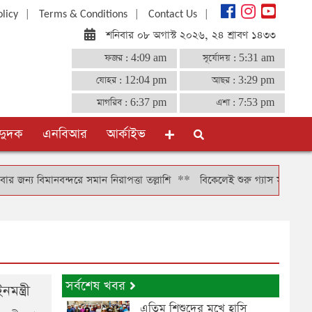
|
|
|
olicy
Terms & Conditions
Contact Us
শনিবার ০৮ অগাস্ট ২০২৬, ২৪ শ্রাবণ ১৪৩৩
ফজর :
4:09 am
সূর্যোদয় :
5:31 am
যোহর :
12:04 pm
আছর :
3:29 pm
মাগরিব :
6:37 pm
এশা :
7:53 pm
দুদক
এনবিআর
আর্কাইভ
নবন্দরে সমান নিরাপত্তা তল্লাশি
**
বিকেলেই শুরু গ্যাস সঞ্চালন, দুই-তিন দি
সর্বশেষ খবর
ন্ত্রী
এতিম শিশুদের মুখে হাসি