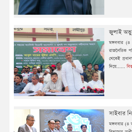
জুলাই অভ্যু
মঙ্গলবার (৪ 
রাজনৈতিক পরি
থেকেই প্রধান
দিয়ে......
বি
সাইবার ন
মঙ্গলবার (৪ 
বিভাগের অধীন