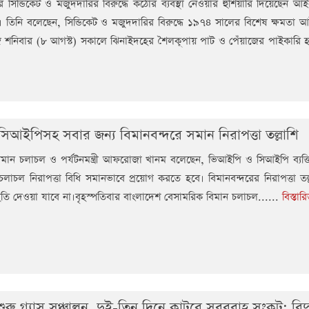
 সিন্ডিকেট ও মজুদদারির বিরুদ্ধে কঠোর ব্যবস্থা নেওয়ার হুঁশিয়ারি দিয়েছেন আইনম
। তিনি বলেছেন, সিন্ডিকেট ও মজুদদারির বিরুদ্ধে ১৯৭৪ সালের বিশেষ ক্ষমতা 
শনিবার (৮ আগস্ট) সকালে ঝিনাইদহের শৈলকূপায় পাট ও পেঁয়াজের পাইকারি হা
আইপিসহ সবার জন্য বিমানবন্দরে সমান নিরাপত্তা তল্লাশি
মান চলাচল ও পর্যটনমন্ত্রী আফরোজা খানম বলেছেন, ভিআইপি ও সিআইপি ব্যক্
ান চলাচল নিরাপত্তা বিধি সমানভাবে প্রয়োগ করতে হবে। বিমানবন্দরের নিরাপত্তা তল
তি দেওয়া যাবে না।বৃহস্পতিবার বাংলাদেশ বেসামরিক বিমান চলাচল......
বিস্তা
রু গ্যাস সঞ্চালন, দুই-তিন দিনে কাটবে সরবরাহ সংকট: বিদ্যুৎ