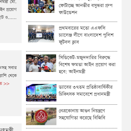
ন্ত্রী মো.
ফোটাচ্ছে আনভীর বসুন্ধরা গ্রুপ
আইন প্রয়োগ
ফাউন্ডেশন
ট ও......
প্রথমবারের মতো এএফসি
চ্যালেঞ্জ লীগে বাংলাদেশ পুলিশ
ফুটবল ক্লাব
সিন্ডিকেট-মজুদদারির বিরুদ্ধে
বিশেষ ক্ষমতা আইন প্রয়োগ করা
তিসহ সবার
হবে: আইনমন্ত্রী
্লাশি থেকে
রিত >>
ড্যাবের ৩৭তম প্রতিষ্ঠাবার্ষিকীর
চিকিৎসক সমাবেশে প্রধানমন্ত্রী
নেত্রকোনায় আগুন নিয়ন্ত্রণে
সহযোগিতা করেছে বিজিবি
মন্ত্রী