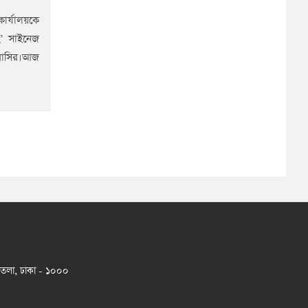
ার্যালয়কে
ং’ সাইনেজ
 বাসির।আজ
 তলা, ঢাকা - ১০০০