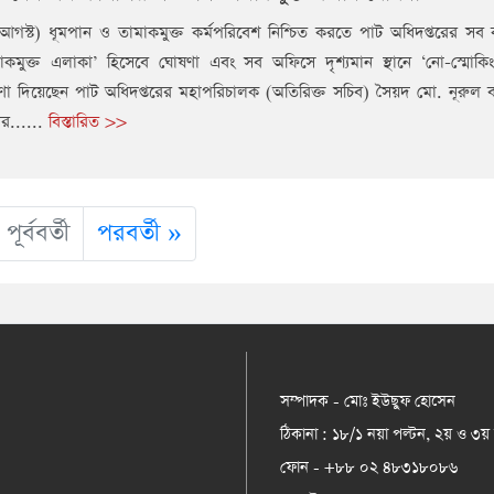
আগস্ট) ধূমপান ও তামাকমুক্ত কর্মপরিবেশ নিশ্চিত করতে পাট অধিদপ্তরের সব ক
কমুক্ত এলাকা’ হিসেবে ঘোষণা এবং সব অফিসে দৃশ্যমান স্থানে ‘নো-স্মোকি
ষণা দিয়েছেন পাট অধিদপ্তরের মহাপরিচালক (অতিরিক্ত সচিব) সৈয়দ মো. নূরুল
ের......
বিস্তারিত >>
পূর্ববর্তী
পরবর্তী »
সম্পাদক - মোঃ ইউছুফ হোসেন
ঠিকানা : ১৮/১ নয়া পল্টন, ২য় ও ৩য়
ফোন - +৮৮ ০২ ৪৮৩১৮০৮৬