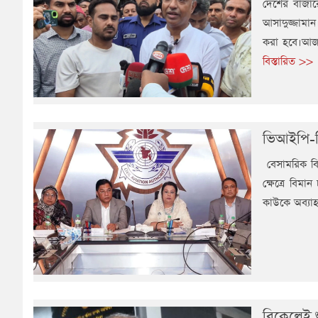
দেশের বাজারে
আসাদুজ্জামান
করা হবে।আজ 
বিস্তারিত >>
ভিআইপি-সি
বেসামরিক বি
ক্ষেত্রে বিম
কাউকে অব্যাহ
বিকেলেই শু