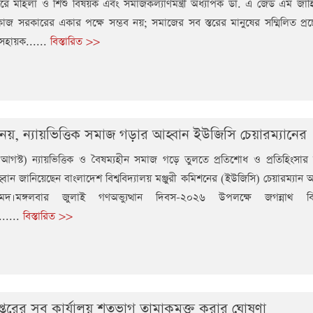
 করে মহিলা ও শিশু বিষয়ক এবং সমাজকল্যাণমন্ত্রী অধ্যাপক ডা. এ জেড এম জা
জ সরকারের একার পক্ষে সম্ভব নয়; সমাজের সব স্তরের মানুষের সম্মিলিত প্রচে
 সহায়ক......
বিস্তারিত >>
া নয়, ন্যায়ভিত্তিক সমাজ গড়ার আহ্বান ইউজিসি চেয়ারম্যানের
 আগস্ট) ন্যায়ভিত্তিক ও বৈষম্যহীন সমাজ গড়ে তুলতে প্রতিশোধ ও প্রতিহিংসার
বান জানিয়েছেন বাংলাদেশ বিশ্ববিদ্যালয় মঞ্জুরী কমিশনের (ইউজিসি) চেয়ারম্যান 
দ।মঙ্গলবার জুলাই গণঅভ্যুত্থান দিবস-২০২৬ উপলক্ষে জগন্নাথ বিশ্ব
......
বিস্তারিত >>
্তরের সব কার্যালয় শতভাগ তামাকমুক্ত করার ঘোষণা