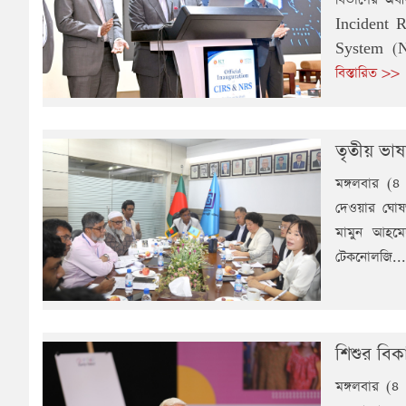
Incident 
System (NRS
বিস্তারিত >>
তৃতীয় ভাষ
মঙ্গলবার (৪ 
দেওয়ার ঘোষণ
মামুন আহমেদ
টেকনোলজি...
শিশুর বিক
মঙ্গলবার (৪ 