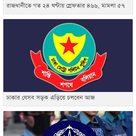
রাজধানীতে গত ২৪ ঘণ্টায় গ্রেফতার ৪৬৬, মামলা ৫৭
ঢাকার যেসব সড়ক এড়িয়ে চলবেন আজ