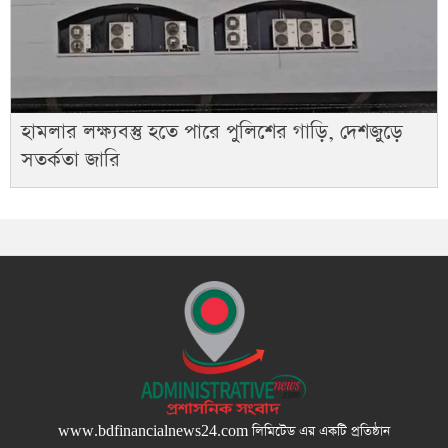
হামলার লক্ষ্যবস্তু হতে পারে পুলিশের গাড়ি, দেশজুড়ে
সতর্কতা জারি
www.bdfinancialnews24.com
লিমিটেড এর একটি প্রতিষ্ঠান