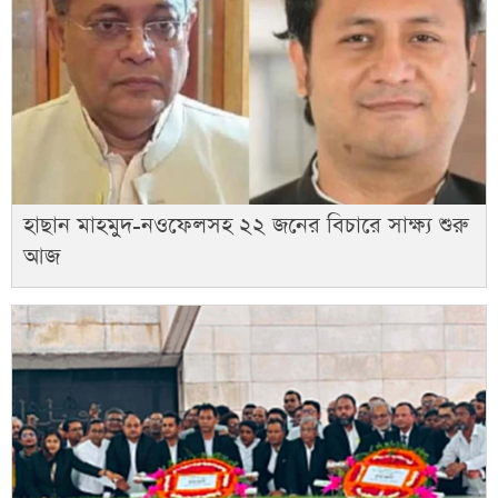
হাছান মাহমুদ-নওফেলসহ ২২ জনের বিচারে সাক্ষ্য শুরু
আজ