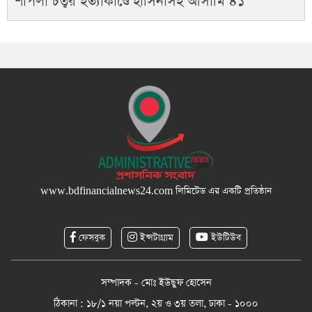
শাপলা চত্বর হত্যাকাণ্ডে হাসিনাসহ আসামি ৪১
www.bdfinancialnews24.com
লিমিটেড এর একটি প্রতিষ্ঠান
ফেসবুক
ইন্সটাগ্রাম
ইউটিউব
সম্পাদক - মোঃ ইউছুফ হোসেন
ঠিকানা : ১৮/১ নয়া পল্টন, ২য় ও ৩য় তলা, ঢাকা - ১০০০