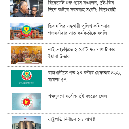
বিকেলেই শুরু গ্যাস সঞ্চালন, দুই-তিন
দিনে কাটবে সরবরাহ সংকট: বিদ্যুৎমন্ত্রী
ডিএমপির সহকারী পুলিশ কমিশনার
পদমর্যাদার সাত কর্মকর্তাকে বদলি
নাইক্ষ্যংছড়িতে ২ কোটি ৭০ লাখ টাকার
ইয়াবা উদ্ধার
রাজধানীতে গত ২৪ ঘণ্টায় গ্রেফতার ৪৬৬,
মামলা ৫৭
শব্দদূষণে সর্বোচ্চ দুই বছরের জেল
রাষ্ট্রপতি নির্বাচন ২০ আগস্ট