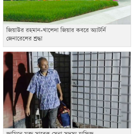
জিয়াউর রহমান-খালেদা জিয়ার কবরে অ্যাটর্নি
জেনারেলের শ্রদ্ধা